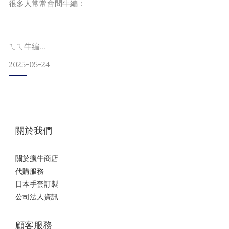
②FIVE的特別之處
很多人常常會問牛編：
③FVIE的商品跟訂做
④統一選手使用
ㄟㄟ牛編
⑤總結
2025-05-24
「軟式和硬式手套到底差在哪？」
「軟式手套能打硬式嗎？」
① 我與職人吉川先生的認識 與FIVE 的品牌介紹說到我與吉川
關於我們
「壘球要用哪一種?」
桑的認識
關於瘋牛商店
早在兩年前的2023年,是由日本野球界的朋友引薦我們兩個認
代購服務
識。
差不多每個禮拜都會有人問所以本文讓牛編將從
日本手套訂製
而該位朋友早年就在吉川桑,家裡的手套工房工作。
・球的特性
公司法人資訊
・日本野球文化
顧客服務