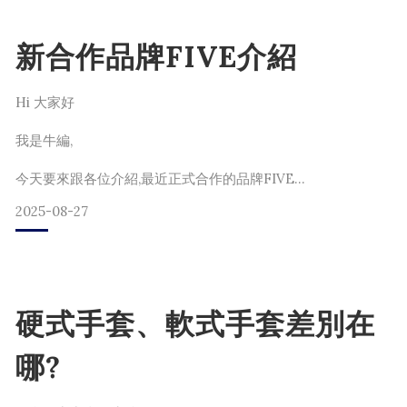
也最致力推廣的品牌之一
為什麼是 ATOMS？
話說瘋牛商店在日本也算合作不少的品牌
新合作品牌FIVE介紹
阿牛也跟各方原廠打過交道
（負面的我們就不多說了）
Hi 大家好
以ATOMS來說
我是牛編,
簡單一句話總結
【有扎實的實力,以及不斷精益求精態度】
今天要來跟各位介紹,最近正式合作的品牌FIVE
2025-08-27
我很喜歡ATOMS
從ATOMS社長到每個ATOMS不管業務還是職人
今天以下⑤個方向,
因為ATOMS的社風
很誠實,也很謙虛
來跟各位介紹這個新興的優質職人品牌
硬式手套、軟式手套差別在
反
哪?
①我與職人吉川先生的認識與FIVE的品牌介紹