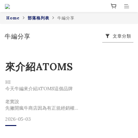
Home
部落格列表
牛編分享
牛編分享
文章分類
來介紹ATOMS
HI
今天牛編來介紹ATOMS這個品牌
老實說
先撇開瘋牛商店因為有正規經銷權
多少會有點「老王賣瓜」的成分之外
2026-05-03
天地良心
ATOMS真的是牛編近年來最喜歡