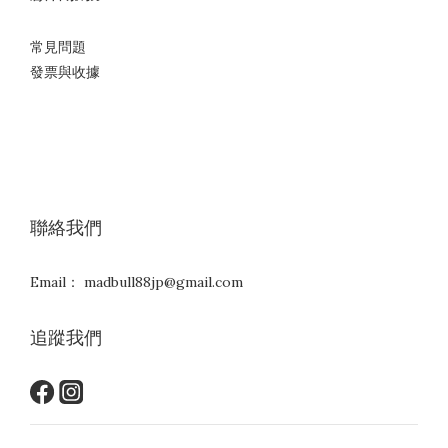
FIVE誕生於日
・手套設計
常見問題
・以及能否互相替代等角度，來做全面的解說。看完要幫忙分
發票與收據
享一下阿!
一、軟式球與硬式球的差異
硬式球：就是我們說的紅線球,由牛皮縫製，內部有軟木或橡膠
核心，重量與硬度都高，擊球時的衝擊力極強。被K到也是幾
乎直接往生
聯絡我們
Email： madbull88jp@gmail.com
※硬式球模特兒
追蹤我們
軟式球：