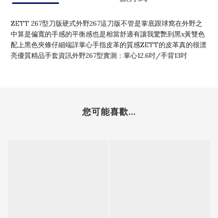
ZETT 267型刀版硬式外野267這刀版不管是掌底跟球窩在外野之
中算是偏寬的手感的平衡感也是相當舒適有讓我驚艷到黑x黃雙色
配上黑色夾條仔細端詳掌心手指皮革的質感ZETT的皮革真的很漂
亮優質精品手套資訊外野267型實測：掌心12.6吋/手背13吋
您可能喜歡...