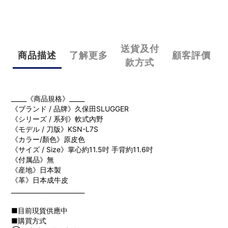
送貨及付
商品描述
了解更多
顧客評價
款方式
_____《商品規格》_____
《ブランド / 品牌》久保田SLUGGER
《シリーズ / 系列》軟式內野
《モデル / 刀版》KSN-L7S
《カラー/顏色》原皮色
《サイズ / Size》掌心約11.5吋 手背約11.6吋
《付属品》無
《産地》日本製
《革》日本成牛皮
________________________
■目前現貨供應中
■購買方式