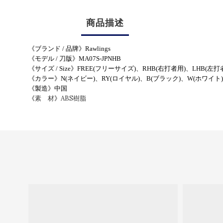
商品描述
《ブランド / 品牌》
Rawlings
《モデル / 刀版》
MA07S-JPNHB
《サイズ / Size》
FREE(フリーサイズ)、RHB(右打者用)、LHB(左打
《カラー
》
N(ネイビー)、RY(ロイヤル)、
B(ブラック)、W(ホワイト)
《製造》
中国
素 材
ABS樹脂
《
》