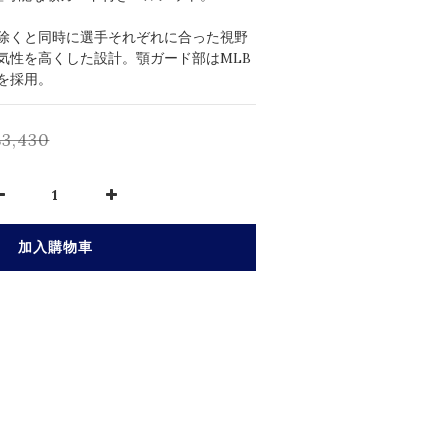
除くと同時に選手それぞれに合った視野
気性を高くした設計。顎ガード部はMLB
を採用。
3,430
加入購物車