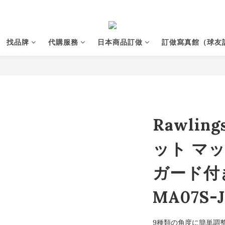
找品牌
代購服務
日本商品訂做
訂做寫真館（球友
Rawlin
ット マッ
ガード付き
MA07S-
9種類の角度に簡単調