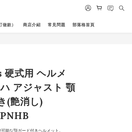
訂做款）
商店介紹
常見問題
部落格首頁
gs 硬式用 ヘルメ
ハ アジャスト 顎
(艶消し)
JPNHB
整可能な顎ガード付きヘルメット。