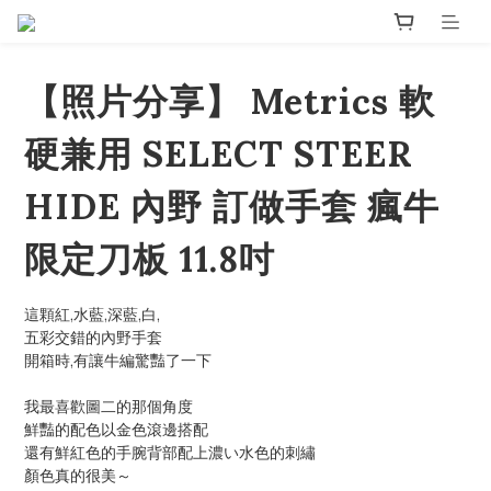
【照片分享】 Metrics 軟
硬兼用 SELECT STEER
HIDE 內野 訂做手套 瘋牛
限定刀板 11.8吋
這顆紅,水藍,深藍,白,
五彩交錯的內野手套
開箱時,有讓牛編驚豔了一下
我最喜歡圖二的那個角度
鮮豔的配色以金色滾邊搭配
還有鮮紅色的手腕背部配上濃い水色的刺繡
顏色真的很美～