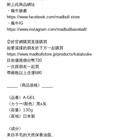
附上此商品網址
・瘋牛臉書
https://www.facebook.com/madbull.store
・瘋牛IG
https://www.instagram.com/madbullbaseball/
②於官網購買直接購買
如要湯揉的朋友於下方一起購買
https://www.madbullstore.jp/products/katatsuke
目前優惠價台幣720
一次跟朋友一起買
帶兩瓶以上含運680
_____《商品規格》_____
《品番》A-GEL
《カラー/顏色》黑x灰
130g
《容量》
《産地》日本製
《成分》
來自羊毛的天然保養油脂。