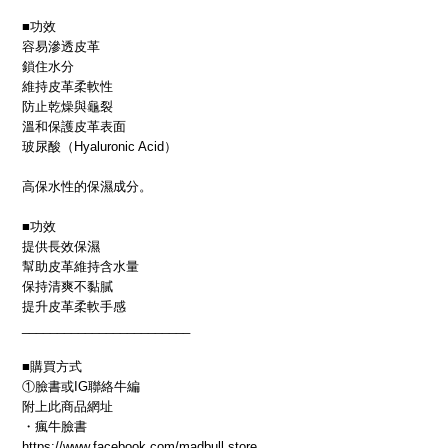
■功效
容易滲透皮革
鎖住水分
維持皮革柔軟性
防止乾燥與龜裂
溫和保護皮革表面
玻尿酸（Hyaluronic Acid）
高保水性的保濕成分。
■功效
提供長效保濕
幫助皮革維持含水量
保持清爽不黏膩
提升皮革柔軟手感
________________________
■購買方式
①臉書或IG聯絡牛編
附上此商品網址
・瘋牛臉書
https://www.facebook.com/madbull.store