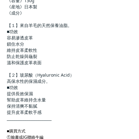
《容量》130g
《産地》日本製
《成分》
【１】來自羊毛的天然保養油脂。
■功效
容易滲透皮革
鎖住水分
維持皮革柔軟性
防止乾燥與龜裂
溫和保護皮革表面
【２】玻尿酸（Hyaluronic Acid）
高保水性的保濕成分。
■功效
提供長效保濕
幫助皮革維持含水量
保持清爽不黏膩
提升皮革柔軟手感
________________________
■購買方式
①臉書或IG聯絡牛編