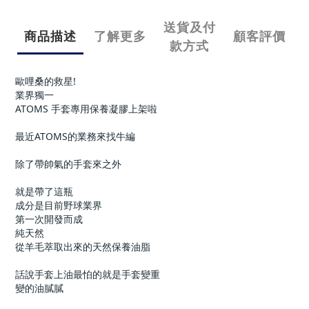
送貨及付
商品描述
了解更多
顧客評價
款方式
歐哩桑的救星!
業界獨一 
ATOMS 手套專用保養凝膠上架啦
最近ATOMS的業務來找牛編
除了帶帥氣的手套來之外
就是帶了這瓶 
成分是目前野球業界 
第一次開發而成
純天然
從羊毛萃取出來的天然保養油脂
話說手套上油最怕的就是手套變重
變的油膩膩