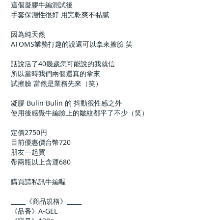
這個凝膠牛編測試後
手套保濕性很好 用完乾爽不黏膩
因為純天然 
ATOMS業務打趣的說還可以拿來擦臉 笑
話說活了40幾歲怎可能說的我就信
所以當時我們兩個還真的拿來
試擦臉 當然是業務先來（笑）
凝膠 Bulin Bulin 的 抖動很性感之外
使用後感覺牛編臉上的皺紋都平了不少（笑）
定價2750円
目前優惠價台幣720
朋友一起買
帶兩瓶以上含運680
購買請私訊牛編喔
_____《商品規格》_____
《品番》A-GEL