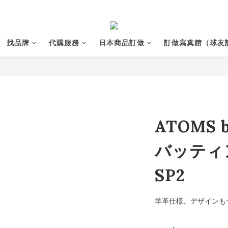
找品牌
代購服務
日本商品訂做
訂做寫真館（球友
ATOMS b
バッティン
SP2
羊革仕様。デザインも