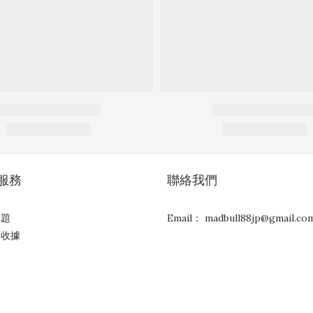
服務
聯絡我們
問題
Email： madbull88jp@gmail.co
與收據