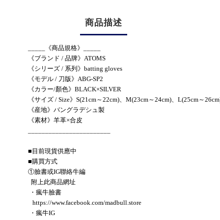
商品描述
_____《商品規格》_____
《ブランド / 品牌》ATOMS
《シリーズ / 系列》batting gloves
《モデル / 刀版》ABG-SP2
《カラー/顏色》BLACK×SILVER
《サイズ / Size》S(21cm～22cm)、M(23cm～24cm)、L(25cm～26cm
《産地》バングラデシュ製
《素材》羊革×合皮
________________________
■目前現貨供應中
■購買方式
①臉書或IG聯絡牛編
附上此商品網址
・瘋牛臉書
https://www.facebook.com/madbull.store
・瘋牛IG