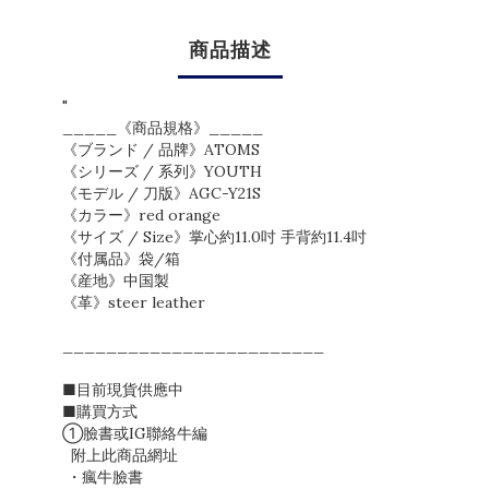
商品描述
"
_____《商品規格》_____
《ブランド / 品牌》ATOMS
《シリーズ / 系列》YOUTH
《モデル / 刀版》AGC-Y21S
《カラー》red orange
《サイズ / Size》掌心約11.0吋 手背約11.4吋
《付属品》袋/箱
《産地》中国製
《革》steer leather
________________________
■目前現貨供應中
■購買方式
①臉書或IG聯絡牛編
附上此商品網址
・瘋牛臉書