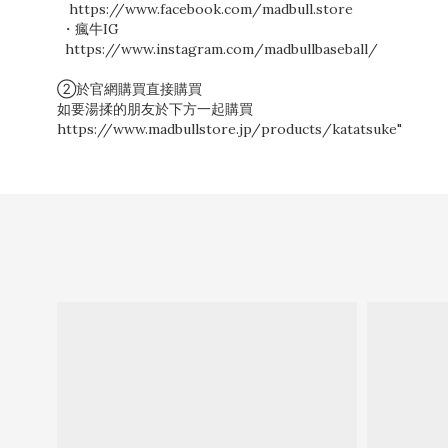
https://www.facebook.com/madbull.store
・瘋牛IG
https://www.instagram.com/madbullbaseball/
②於官網購買直接購買
如要湯揉的朋友於下方一起購買
https://www.madbullstore.jp/products/katatsuke"