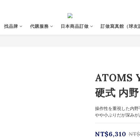
找品牌
代購服務
日本商品訂做
訂做寫真館（球友
ATOMS
硬式 内野 
操作性を重視した内野
やや小ぶりだが深みが
NT$6,310
NT$