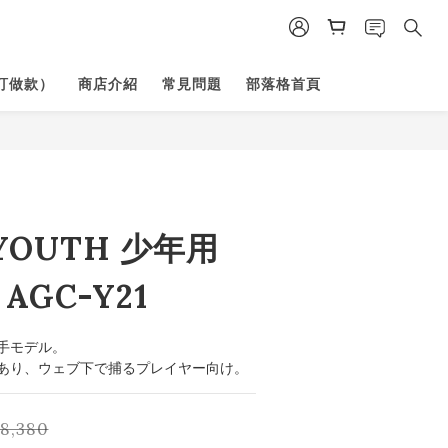
訂做款）
商店介紹
常見問題
部落格首頁
 YOUTH 少年用
AGC-Y21
手モデル。
あり、ウェブ下で捕るプレイヤー向け。
8,380