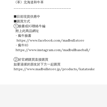
《革》北海道和牛革
________________________
■目前現貨供應中
■購買方式
①臉書或IG聯絡牛編
附上此商品網址
・瘋牛臉書
https://www.facebook.com/madbull.store
・瘋牛IG
https://www.instagram.com/madbullbaseball/
②於官網購買直接購買
如要湯揉的朋友於下方一起購買
https://www.madbullstore.jp/products/katatsuke