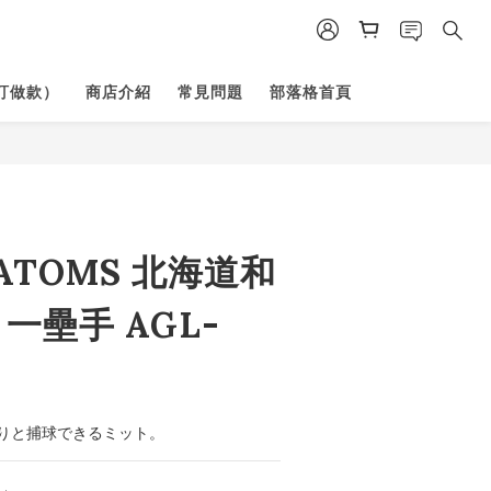
訂做款）
商店介紹
常見問題
部落格首頁
 ATOMS 北海道和
 一壘手 AGL-
りと捕球できるミット。