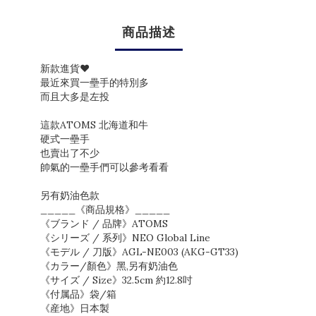
商品描述
新款進貨❤
最近來買一壘手的特別多
而且大多是左投
這款ATOMS 北海道和牛
硬式一壘手
也賣出了不少
帥氣的一壘手們可以參考看看
另有奶油色款
_____《商品規格》_____
《ブランド / 品牌》ATOMS
《シリーズ / 系列》NEO Global Line
《モデル / 刀版》AGL-NE003 (AKG-GT33)
《カラー/顏色》黑,另有奶油色
《サイズ / Size》32.5cm 約12.8吋
《付属品》袋/箱
《産地》日本製