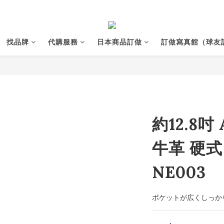
找品牌
代購服務
日本商品訂做
訂做寫真館（球友
約12.8吋
牛革 硬式
NE003
ポケットが広くしっか