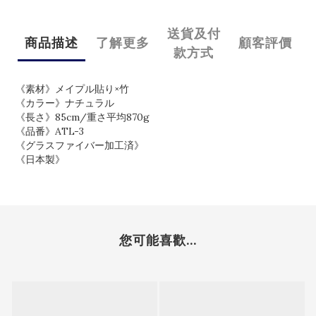
送貨及付
商品描述
了解更多
顧客評價
款方式
《素材》メイプル貼り×竹
《カラー》ナチュラル
《長さ》85cm/重さ平均870g
《品番》ATL-3
《グラスファイバー加工済》
《日本製》
您可能喜歡...