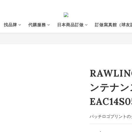
找品牌
代購服務
日本商品訂做
訂做寫真館（球友
RAWLI
ンテナン
EAC14S0
パッチロゴプリントの