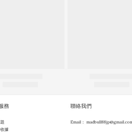
服務
聯絡我們
問題
Email： madbull88jp@gmail.co
與收據