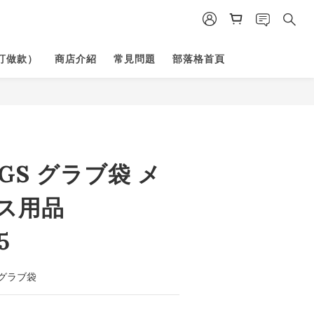
訂做款）
商店介紹
常見問題
部落格首頁
NGS グラブ袋 メ
ス用品
5
グラブ袋