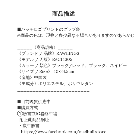
商品描述
■パッチロゴプリントのグラブ袋
※商品の色は、現物と多少異なる場合がありますのであらかじ
_____《商品規格》_____
《ブランド / 品牌》RAWLINGS
《モデル / 刀版》EAC14S05
《カラー / 顏色》ブラック/レッド、ブラック、ネイビー
《サイズ / Size》 40×34.5cm
《産地》中国製
《主成分》ポリエステル、ポリウレタン
________________________
■目前現貨供應中
■購買方式
①臉書或IG聯絡牛編
附上此商品網址
・瘋牛臉書
https://www.facebook.com/madbull.store