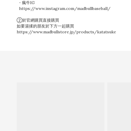
・瘋牛IG
https://www.instagram.com/madbullbaseball/
②於官網購買直接購買
如要湯揉的朋友於下方一起購買
https://www.madbullstore.jp/products/katatsuke