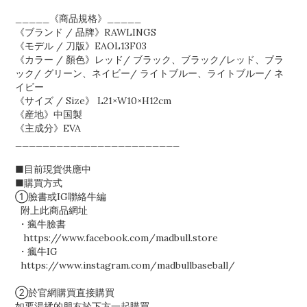
_____《商品規格》_____
《ブランド / 品牌》RAWLINGS
《モデル / 刀版》EAOL13F03
《カラー / 顏色》レッド/ ブラック、ブラック/レッド、ブラ
ック/ グリーン、ネイビー/ ライトブルー、ライトブルー/ ネ
イビー
《サイズ / Size》 L21×W10×H12cm
《産地》中国製
《主成分》EVA
________________________
■目前現貨供應中
■購買方式
①臉書或IG聯絡牛編
附上此商品網址
・瘋牛臉書
https://www.facebook.com/madbull.store
・瘋牛IG
https://www.instagram.com/madbullbaseball/
②於官網購買直接購買
如要湯揉的朋友於下方一起購買