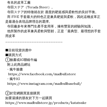
有名的皮革工廠
寺田ステア（Terada Steer）。
寺田ステア的特徵就在於 適度的硬挺感與柔軟性的良好平衡。
而 FIVE 手套最大的特色正是兼具硬挺與柔軟，因此這種皮革正
是最適合表現品牌理念的選擇。
寺田廠多年來專門生產手套用革，擁有豐富的經驗與知識，
他所製作的皮革兼具柔軟與堅韌，正是「最典型、最理想的手套
用皮革
________________________
■目前現貨供應中
■購買方式
①臉書或IG聯絡牛編
附上此商品網址
・瘋牛臉書
https://www.facebook.com/madbull.store
・瘋牛IG
https://www.instagram.com/madbullbaseball/
②於官網購買直接購買
如要湯揉的朋友於下方一起購買
https://www.madbullstore.jp/products/katatsuke