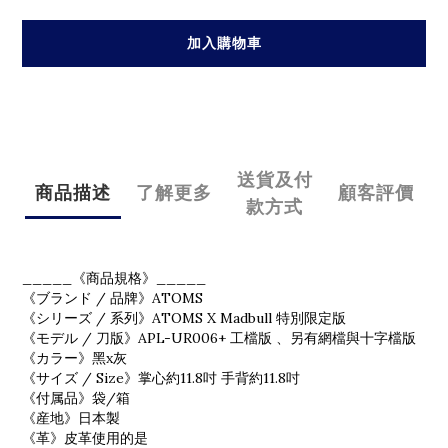
加入購物車
送貨及付
商品描述
了解更多
顧客評價
款方式
_____《商品規格》_____
《ブランド / 品牌》ATOMS
《シリーズ / 系列》ATOMS X Madbull 特別限定版
《モデル / 刀版》APL-UR006+ 工檔版 、另有網檔與十字檔版
《カラー》黑x灰
《サイズ / Size》掌心約11.8吋 手背約11.8吋
《付属品》袋/箱
《産地》日本製
《革》皮革使用的是