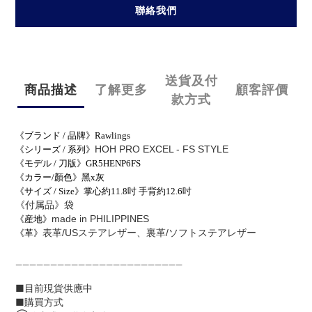
聯絡我們
送貨及付
商品描述
了解更多
顧客評價
款方式
《ブランド / 品牌》Rawlings
HOH PRO EXCEL - FS STYLE
《シリーズ / 系列》
《モデル / 刀版》GR5HENP6FS
《カラー/顏色》黑x灰
《サイズ / Size》掌心約11.8吋 手背約12.6
吋
《付属品》
袋
made in PHILIPPINES
《産地》
表革/USステアレザー、裏革/ソフトステアレザー
《革》
________________________
■目前現貨供應中
■購買方式