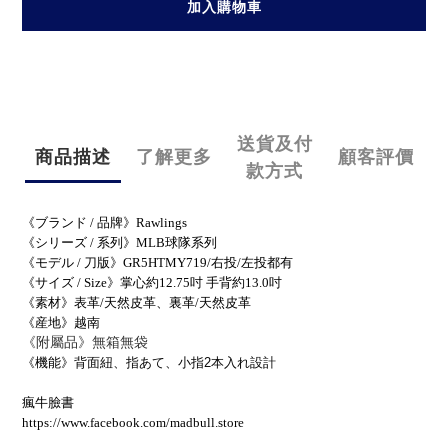
加入購物車
送貨及付
商品描述
了解更多
顧客評價
款方式
《ブランド / 品牌》Rawlings
《シリーズ / 系列》MLB球隊系列
《モデル / 刀版》GR5HTMY719/右投/左投都有
《サイズ / Size》掌心約12.75吋 手背約13.0吋
《素材》表革/天然皮革、裏革/天然皮革
《産地》越南
《附屬品》無箱無袋
《機能》
背面紐、指あて、小指2本入れ設計
瘋牛臉書
https://www.facebook.com/madbull.store