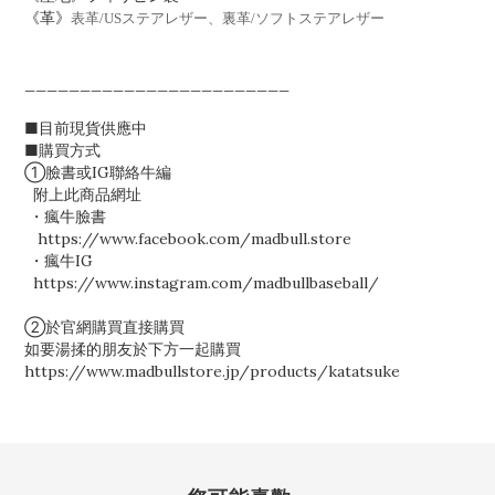
《革》
表革/USステアレザー、裏革/ソフトステアレザー
________________________
■目前現貨供應中
■購買方式
①臉書或IG聯絡牛編
附上此商品網址
・瘋牛臉書
https://www.facebook.com/madbull.store
・瘋牛IG
https://www.instagram.com/madbullbaseball/
②於官網購買直接購買
如要湯揉的朋友於下方一起購買
https://www.madbullstore.jp/products/katatsuke