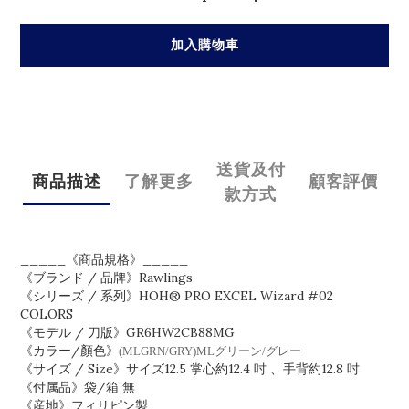
加入購物車
送貨及付
商品描述
了解更多
顧客評價
款方式
_____《商品規格》_____
《ブランド / 品牌》Rawlings
《シリーズ / 系列》HOH® PRO EXCEL Wizard #02
COLORS
《モデル / 刀版》GR6HW2CB88MG
《カラー/顏色》
(MLGRN/GRY)MLグリーン/グレー
《サイズ / Size》サイズ12.5 掌心約12.4 吋 、手背約12.8 吋
《付属品》袋/箱 無
《産地》フィリピン製