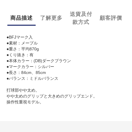
送貨及付
商品描述
了解更多
顧客評價
款方式
●BFJマーク入
●素材：メープル
●重さ：平均870g
●くり抜き：有
●本体カラー：(DB)ダークブラウン
●マークカラー：シルバー
●長さ：84cm、85cm
●バランス：ミドルバランス
打球部やや太め。
やや太めのグリップと大きめのグリップエンド。
操作性重視モデル。