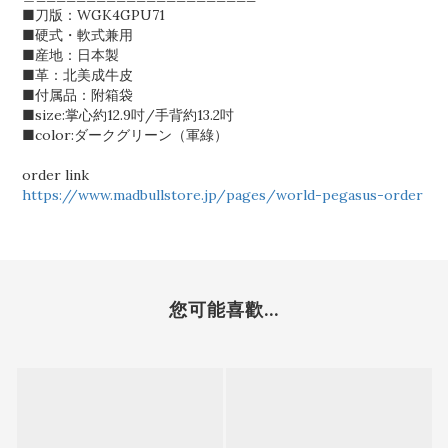
■刀版：WGK4GPU71
■硬式・軟式兼用
■産地：日本製
■革：北美成牛皮
■付属品：附箱袋
■size:掌心約12.9吋/手背約13.2吋
■color:ダークグリーン（軍綠）
order link
https://www.madbullstore.jp/pages/world-pegasus-order
您可能喜歡...