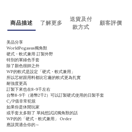
送貨及付
商品描述
了解更多
顧客評價
款方式
美品分享
WorldPegasus獨角獸
硬式・軟式兼用 訂製外野
特別的軍綠色手套
除了顏色很帥之外
WP的軟式是設定「硬式・軟式兼用」
所以芯材跟用料都比它廠的軟式更為扎實
耐強度更高
訂製下來也在8-9千左右
台幣8-9千（港幣2千2）可以訂製硬式使用的日製手套
C/P值非常犯規
如果你是休閒玩家
或手套太多顆了 單純想試試獨角獸的話
WP的的「硬式・軟式兼用」 Order
應該買適合你的～
＿______________________