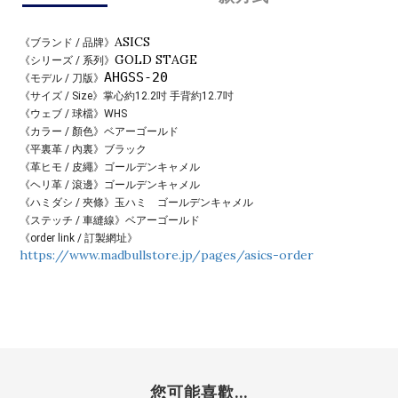
ASICS
《ブランド / 品牌》
GOLD STAGE
《シリーズ / 系列》
AHGSS-20
《モデル / 刀版》
《サイズ / Size》掌心約12.2吋 手背約12.7吋
《ウェブ / 球檔》
WHS
《カラー / 顏色》
ベアーゴールド
《平裏革 / 內裏》
ブラック
《革ヒモ / 皮繩》
ゴールデンキャメル
《ヘリ革 / 滾邊》
ゴールデンキャメル
《ハミダシ / 夾條》玉ハミ
ゴールデンキャメル
《ステッチ / 車縫線》
ベアーゴールド
《order link / 訂製網址》
https://www.madbullstore.jp/pages/asics-order
您可能喜歡...