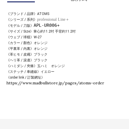
《ブランド / 品牌》
ATOMS
professional Line＋
《シリーズ / 系列》
APL-UR006+
《モデル / 刀版》
《サイズ / Size》掌心約11.2吋 手背約11.2
吋
《ウェブ / 球檔》
W-27
《カラー / 顏色》
オレンジ
《平裏革 / 內裏》
オレンジ
《革ヒモ / 皮繩》ブラック
《ヘリ革 / 滾邊》
ブラック
《ハミダシ / 夾條》
玉ハミ オレンジ
《ステッチ / 車縫線》
イエロー
《order link / 訂製網址》
https://www.madbullstore.jp/pages/atoms-order