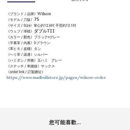
Wilson
《ブランド / 品牌》
75
《モデル / 刀版》
《サイズ / Size》
掌心約12.6吋
手背約13.1吋
ダブルTII
《ウェブ / 球檔》
《カラー / 顏色》ブラック×グレー
《平裏革 / 內裏》
Dブラウン
《革ヒモ / 皮繩》
タン
《ヘリ革 / 滾邊》
シルバー
《ハミダシ / 夾條》玉ハミ
グレー
《ステッチ / 車縫線》
サックス
《order link / 訂製網址》
https://www.madbullstore.jp/pages/wilson-order
您可能喜歡...