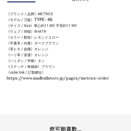
《ブランド / 品牌》
METRICS
TYPE-46
《モデル / 刀版》
《サイズ / Size》掌心約11.8吋 手背約11.9
吋
《ウェブ / 球檔》
W-MTR
《カラー / 顏色》
レモンイエロー
《平裏革 / 內裏》
ダークブラウン
《革ヒモ / 皮繩》オレンジ
《ヘリ革 / 滾邊》
オレンジ
《ハミダシ / 夾條》
タン
《ステッチ / 車縫線》
ブラウン
《order link / 訂製網址》
https://www.madbullstore.jp/pages/metrics-order
您可能喜歡...