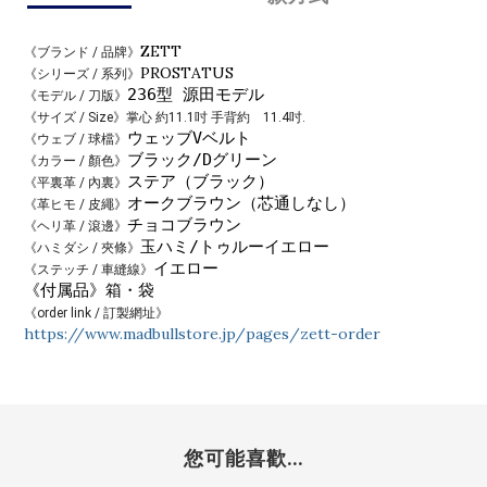
ZETT
《ブランド / 品牌》
PROSTATUS
《シリーズ / 系列》
236型 源田モデル
《モデル / 刀版》
《サイズ / Size》掌心 約11.1吋 手背約 11.4
吋.
ウェッブVベルト
《ウェブ / 球檔》
ブラック
/
Dグリーン
《カラー / 顏色》
ステア（ブラック）
《平裏革 / 內裏》
オークブラウン（芯通しなし）
《革ヒモ / 皮繩》
チョコブラウン
《ヘリ革 / 滾邊》
玉ハミ/
トゥルーイエロー
《ハミダシ / 夾條》
イエロー
《ステッチ / 車縫線》
《付属品》箱・袋
《order link / 訂製網址》
https://www.madbullstore.jp/pages/zett-order
您可能喜歡...