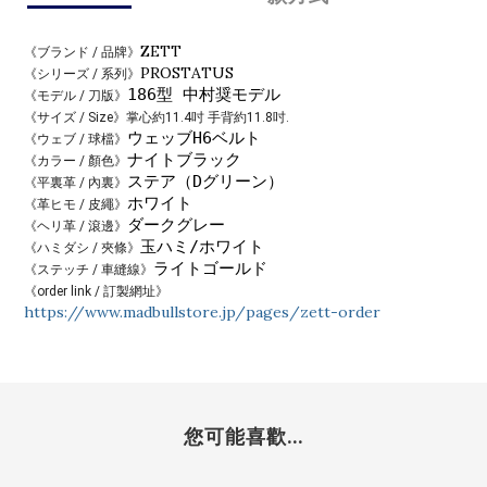
ZETT
《ブランド / 品牌》
PROSTATUS
《シリーズ / 系列》
186型 中村奨モデル
《モデル / 刀版》
《サイズ / Size》掌心約11.4吋 手背約11.8
吋.
ウェッブH6ベルト
《ウェブ / 球檔》
ナイトブラック
《カラー / 顏色》
ステア（Dグリーン）
《平裏革 / 內裏》
ホワイト
《革ヒモ / 皮繩》
ダークグレー
《ヘリ革 / 滾邊》
玉ハミ/ホワイト
《ハミダシ / 夾條》
ライトゴールド
《ステッチ / 車縫線》
《order link / 訂製網址》
https://www.madbullstore.jp/pages/zett-order
您可能喜歡...