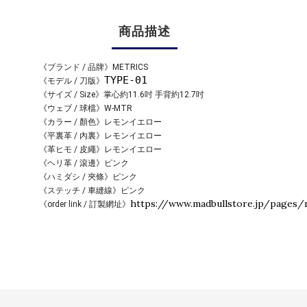
商品描述
《ブランド / 品牌》
METRICS
TYPE-01
《モデル / 刀版》
《サイズ / Size》掌心約11.6吋 手背約12.7
吋
《ウェブ / 球檔》
W-MTR
《カラー / 顏色》
レモンイエロー
《平裏革 / 內裏》
レモンイエロー
《革ヒモ / 皮繩》
レモンイエロー
《ヘリ革 / 滾邊》
ピンク
《ハミダシ / 夾條》
ピンク
《ステッチ / 車縫線》
ピンク
https://www.madbullstore.jp/pages/
《order link / 訂製網址》