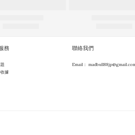
服務
聯絡我們
問題
Email： madbull88jp@gmail.co
與收據