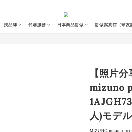
找品牌
代購服務
日本商品訂做
訂做寫真館（球友
【照片分享
mizuno
1AJGH7
⼈)モデル
MIZUNO mizuno p