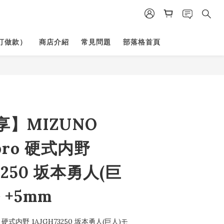
訂做款）
商店介紹
常見問題
部落格首頁
】MIZUNO
 pro 硬式内野
3250 坂本勇⼈(巨
 +5mm
ro 硬式内野 1AJGH73250 坂本勇⼈(巨⼈)モ