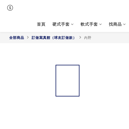
首頁
硬式手套
軟式手套
找商品
全部商品
訂做寫真館（球友訂做款）
內野