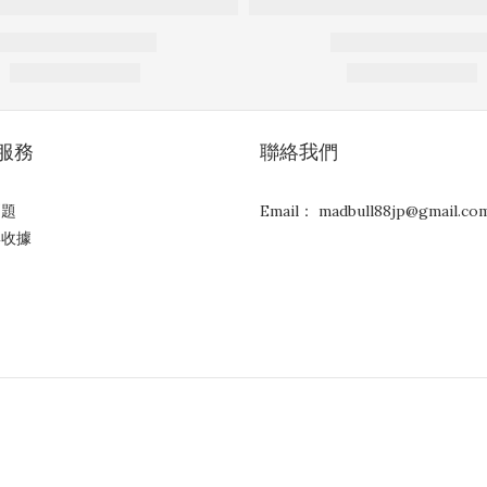
服務
聯絡我們
問題
Email： madbull88jp@gmail.co
與收據