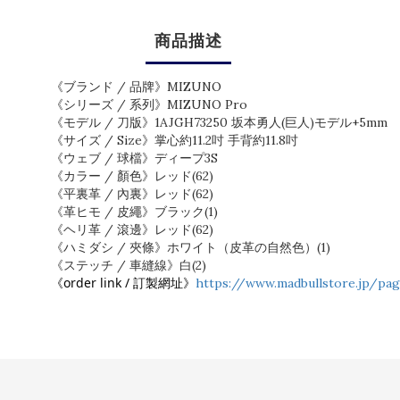
商品描述
《ブランド / 品牌》MIZUNO
《シリーズ / 系列》MIZUNO Pro
《モデル / 刀版》1AJGH73250 坂本勇⼈(巨⼈)モデル+5mm
《サイズ / Size》掌心約11.2吋 手背約11.8吋
《ウェブ / 球檔》ディープ3S
《カラー / 顏色》レッド(62)
《平裏革 / 內裏》レッド(62)
《革ヒモ / 皮繩》ブラック(1)
《ヘリ革 / 滾邊》レッド(62)
《ハミダシ / 夾條》ホワイト（皮革の自然色）(1)
《ステッチ / 車縫線》⽩(2)
《order link / 訂製網址》
https://www.madbullstore.jp/pa