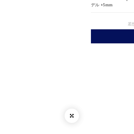
デル +5mm
若