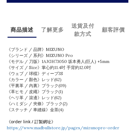
送貨及付
商品描述
了解更多
顧客評價
款方式
《ブランド / 品牌》MIZUNO
《シリーズ / 系列》MIZUNO Pro
《モデル / 刀版》1AJGH73050 坂本勇人(巨人) +5mm
《サイズ / Size》掌心約11.4吋 手背約12.0吋
《ウェブ / 球檔》ディープ3S
《カラー / 顏色》レッド(62)
《平裏革 / 內裏》ブラック(09)
《革ヒモ / 皮繩》ブラック(1)
《ヘリ革 / 滾邊》レッド(62)
《ハミダシ / 夾條》ブラック(2)
《ステッチ / 車縫線》⾦茶(4)
《order link / 訂製網址》
https://www.madbullstore.jp/pages/mizunopro-order