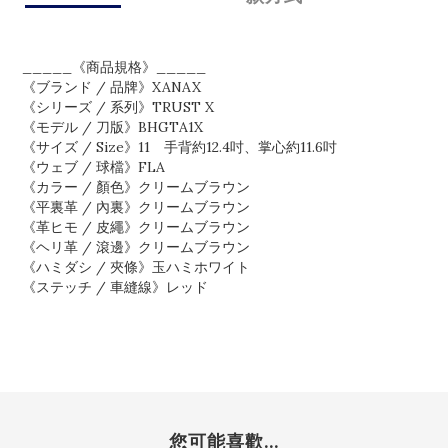
_____《商品規格》_____
《ブランド / 品牌》XANAX
《シリーズ / 系列》TRUST X
《モデル / 刀版》BHGTA1X
《サイズ / Size》11 手背約12.4吋、掌心約11.6吋
《ウェブ / 球檔》FLA
《カラー / 顏色》クリームブラウン
《平裏革 / 內裏》クリームブラウン
《革ヒモ / 皮繩》クリームブラウン
《ヘリ革 / 滾邊》クリームブラウン
《ハミダシ / 夾條》玉ハミホワイト
《ステッチ / 車縫線》レッド
您可能喜歡...