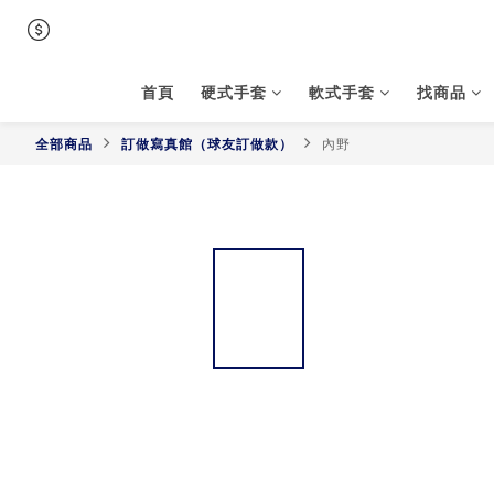
首頁
硬式手套
軟式手套
找商品
全部商品
訂做寫真館（球友訂做款）
內野