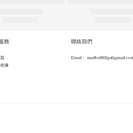
服務
聯絡我們
問題
Email： madbull88jp@gmail.co
與收據