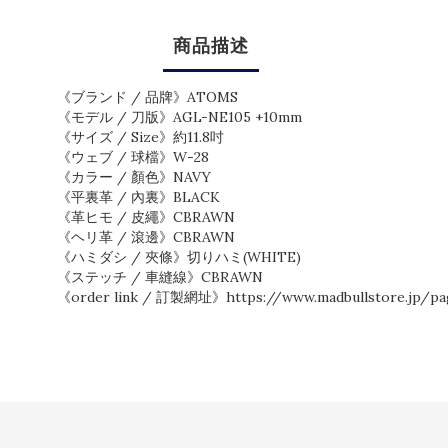
商品描述
《ブランド / 品牌》ATOMS
《モデル / 刀版》AGL-NE105 +10mm
《サイズ / Size》約11.8吋
《ウェブ / 球檔》W-28
《カラー / 顏色》NAVY
《平裏革 / 內裏》BLACK
《革ヒモ / 皮繩》CBRAWN
《ヘリ革 / 滾邊》CBRAWN
《ハミダシ / 夾條》切りハミ(WHITE)
《ステッチ / 車縫線》CBRAWN
《order link / 訂製網址》https://www.madbullstore.jp/pa