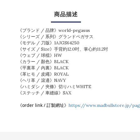
商品描述
《ブランド / 品牌》world-pegasus
《シリーズ / 系列》グランドペガサス
《モデル / 刀版》1AJGS64250
《サイズ / Size》手背約12.0吋、掌心約11.2吋
《ウェブ / 球檔》HW
《カラー / 顏色》BLACK
《平裏革 / 內裏》BLACK
《革ヒモ / 皮繩》ROYAL
《ヘリ革 / 滾邊》NAVY
《ハミダシ / 夾條》切りハミWHITE
《ステッチ / 車縫線》SAX
《order link / 訂製網址》
https://www.madbullstore.jp/pa