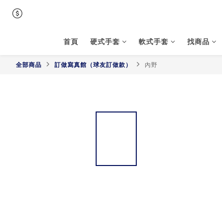
首頁
硬式手套
軟式手套
找商品
全部商品
訂做寫真館（球友訂做款）
內野