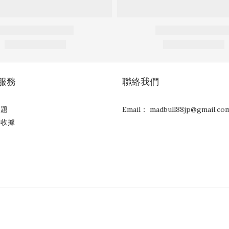
服務
聯絡我們
問題
Email： madbull88jp@gmail.co
與收據