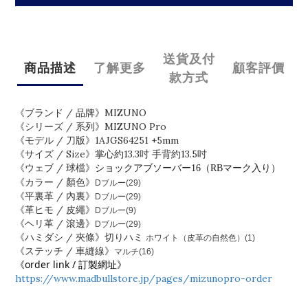
送貨及付
商品描述
了解更多
顧客評價
款方式
《ブランド / 品牌》MIZUNO
《シリーズ / 系列》MIZUNO Pro
《モデル / 刀版》1AJGS64251 +5mm
《サイズ / Size》掌心約13.3吋 手背約13.5吋
《ウェブ / 球檔》
ショックアブソーバー16（RBマーク⼊り）
《カラー / 顏色》
Dブルー(29)
《平裏革 / 內裏》
Dブルー(29)
《革ヒモ / 皮繩》
Dブルー(9)
《ヘリ革 / 滾邊》
Dブルー(29)
《ハミダシ / 夾條》切りハミ
ホワイト（⽪⾰の⾃然⾊）(1)
《ステッチ / 車縫線》
マルチ(16)
《order link / 訂製網址》
https://www.madbullstore.jp/pages/mizunopro-order