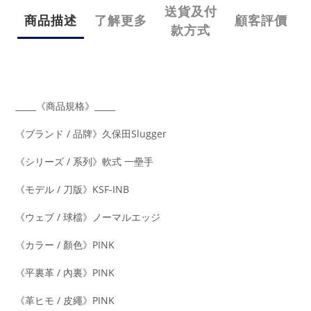
送貨及付
商品描述
了解更多
顧客評價
款方式
_____《商品規格》_____
《ブランド / 品牌》久保田Slugger
《シリーズ / 系列》軟式 一壘手
《モデル / 刀版》KSF-INB
《ウェブ / 球檔》ノーマルエッジ
《カラー / 顏色》PINK
《平裏革 / 內裏》PINK
《革ヒモ / 皮繩》PINK