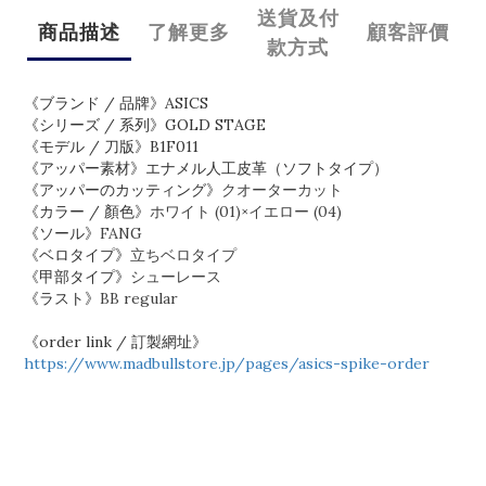
送貨及付
商品描述
了解更多
顧客評價
款方式
《ブランド / 品牌》ASICS
《シリーズ / 系列》GOLD STAGE
《モデル / 刀版》B1F011
《アッパー素材》エナメル人工皮革（ソフトタイプ）
《アッパーのカッティング》
クオーターカット
《カラー / 顏色》
ホワイト (01)×イエロー (04)
《ソール》
FANG
《ベロタイプ》
立ちベロタイプ
《甲部タイプ》
シューレース
《ラスト》
BB regular
《order link / 訂製網址》
https://www.madbullstore.jp/pages/asics-spike-order