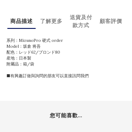
送貨及付
商品描述
了解更多
顧客評價
款方式
系列：MizunoPro 硬式 order
Model：坂倉 将吾
配色：レッド62/ブロンド80
産地：日本製
附屬品：箱/袋
■有興趣訂做與詢問的朋友可以直接訊問我們
您可能喜歡...