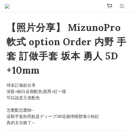
【照片分享】 MizunoPro
軟式 option Order 内野 手
套 訂做手套 坂本 勇人 5D
+10mm
球友訂做款分享
深藍+銀白這個配色,跟黑+紅一樣
可以說是王道配色
怎麼配怎麼帥~
這顆手套的亮點是ディーブ3N這個球檔那塊小粉紅
真的太古錐了～