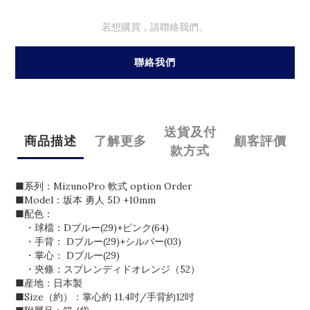
若想購買，請聯絡我們。
聯絡我們
送貨及付
商品描述
了解更多
顧客評價
款方式
■系列：MizunoPro 軟式 option Order
■Model：坂本 勇人 5D +10mm
■配色：
・球檔：Dブルー(29)+ピンク(64)
・手背： Dブルー(29)+シルバー(03)
・掌心： Dブルー(29)
・夾條：スプレンディドオレンジ（52）
■産地：日本製
■Size（約）：掌心約 11.4吋/手背約12吋