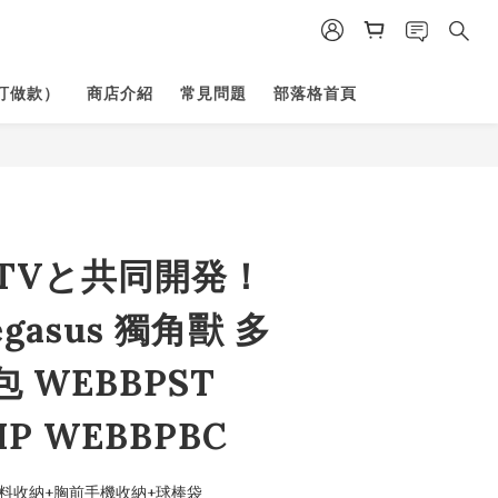
訂做款）
商店介紹
常見問題
部落格首頁
TVと共同開発！
egasus 獨角獸 多
 WEBBPST
P WEBBPBC
料收納+胸前手機收納+球棒袋