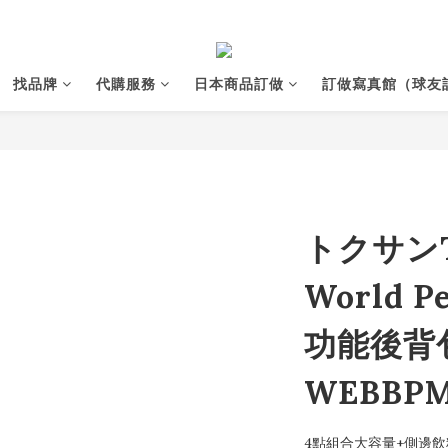
找品牌
代購服務
日本商品訂做
訂做寫真館（球友
トクサン
World P
功能後背包
WEBBPM
4點組合大容量+側邊飲