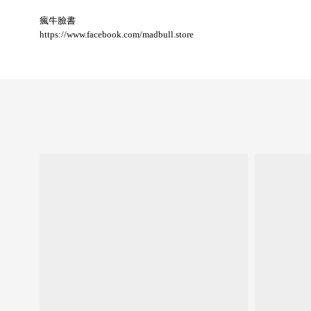
瘋牛臉書
https://www.facebook.com/madbull.store