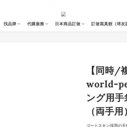
找品牌
代購服務
日本商品訂做
訂做寫真館（球友
【同時/
world-
ング用手
（両手用）
ゴートスキン採用の天