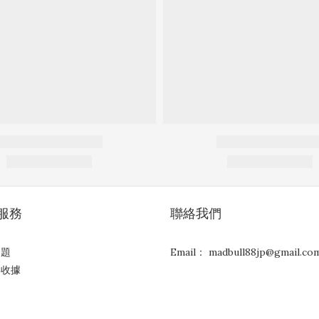
服務
聯絡我們
問題
Email： madbull88jp@gmail.co
與收據