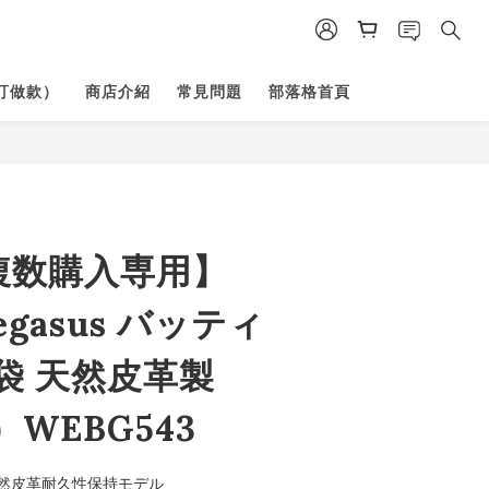
訂做款）
商店介紹
常見問題
部落格首頁
複数購入専用】
pegasus バッティ
袋 天然皮革製
WEBG543
然皮革耐久性保持モデル