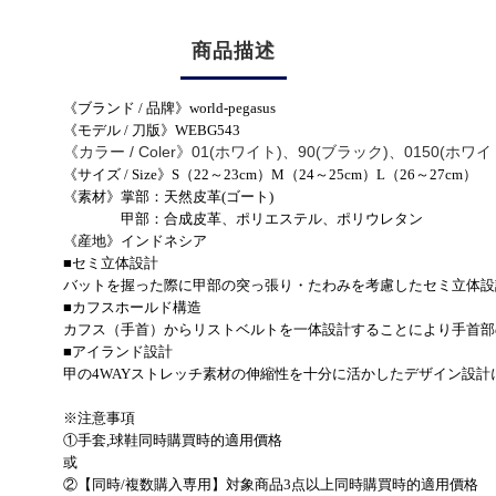
商品描述
《ブランド / 品牌》world-pegasus
《モデル / 刀版》WEBG543
《カラー / Coler》01(ホワイト)、
90(ブラック)、0150(ホワ
《サイズ / Size》S（22～23cm）
M（24～25cm）
L（26～27cm）
《素材》掌部：天然皮革(ゴート)
甲部：合成皮革、ポリエステル、ポリウレタン
《産地》インドネシア
■セミ立体設計
バットを握った際に甲部の突っ張り・たわみを考慮したセミ立体設
■カフスホールド構造
カフス（手首）からリストベルトを一体設計することにより手首部
■アイランド設計
甲の4WAYストレッチ素材の伸縮性を十分に活かしたデザイン設
※注意事項
①手套,球鞋同時購買時的適用價格
或
②【同時/複数購入専用】対象商品3点以上同時購買時的適用價格