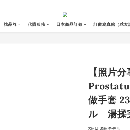
找品牌
代購服務
日本商品訂做
訂做寫真館（球友
【照片分享
Prostat
做手套 2
ル 湯揉
236型 源田モデル