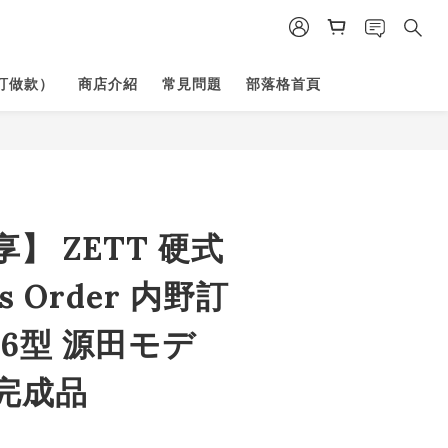
訂做款）
商店介紹
常見問題
部落格首頁
】 ZETT 硬式
us Order 内野訂
36型 源田モデ
完成品