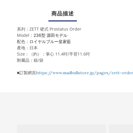
商品描述
系列：ZETT 硬式 Prostatus Order
Model：
236型 源田モデル
配色：
ロイヤルブルー皇家藍
產地：日本
Size：（約）：掌心 11.4吋/手背11.6吋
附屬品：箱/袋
■訂製網頁
https://www.madbullstore.jp/pages/zett-orde