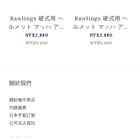
Rawlings 硬式用 ヘ
Rawlings 硬式用 ヘ
ルメット マッハ アジ
ルメット マッハ アジ
ャスト 顎ガード付き
ャスト 顎ガード付き
NT$2,880
NT$2,880
(艶消し) MA07S-
(艶消し) MA07S-
NT$3,430
NT$3,430
JPNHB
JPNHB
關於我們
關於瘋牛商店
代購服務
日本手套訂製
公司法人資訊