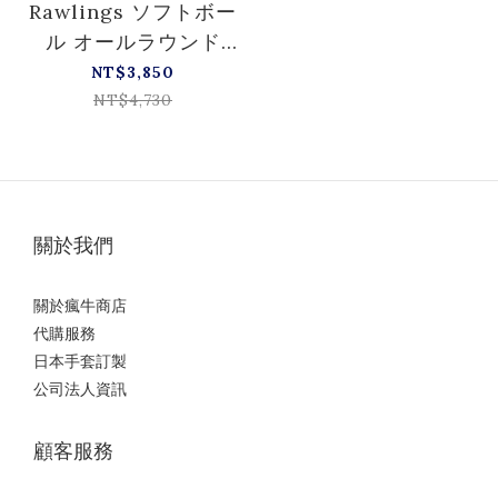
Rawlings ソフトボー
ル オールラウンド
SOFT HYPER TECH
NT$3,850
COLORS
NT$4,730
GS5HTC565W
關於我們
關於瘋牛商店
代購服務
日本手套訂製
公司法人資訊
顧客服務