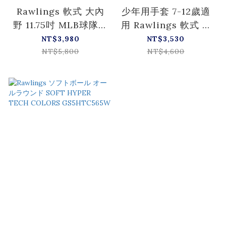
Rawlings 軟式 大內
少年用手套 7-12歲適
野 11.75吋 MLB球隊系
用 Rawlings 軟式 11
列 紅襪隊
吋 MLB球隊系列
NT$3,980
NT$3,530
GR5HTMN55W 全位
GJ5HTMN6L1
NT$5,800
NT$4,600
置