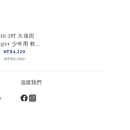
10.2吋 久保田
gger 少年用 軟式
KSN-J6V
NT$4,220
NT$5,390
追蹤我們
m