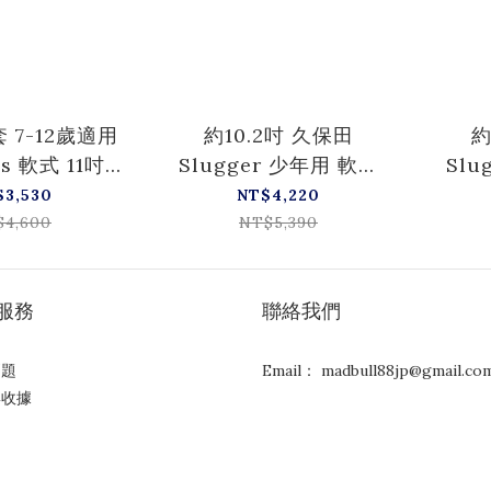
 7-12歲適用
約10.2吋 久保田
約
gs 軟式 11吋
Slugger 少年用 軟式
Slu
B球隊系列
KSN-J6X
$3,530
NT$4,220
TMN6L1
$4,600
NT$5,390
服務
聯絡我們
問題
Email： madbull88jp@gmail.co
與收據