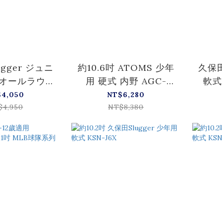
gger ジュニ
約10.6吋 ATOMS 少年
久保田
 オールラウン
用 硬式 内野 AGC-
軟式
SN-J6A
Y21S
$4,050
NT$6,280
$4,950
NT$8,380