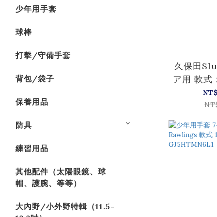
少年用手套
球棒
打擊/守備手套
久保田Slu
背包/袋子
ア用 軟式
ド用 K
NT
保養用品
NT
防具
練習用品
其他配件（太陽眼鏡、球
帽、護腕、等等）
大內野/小外野特輯（11.5-