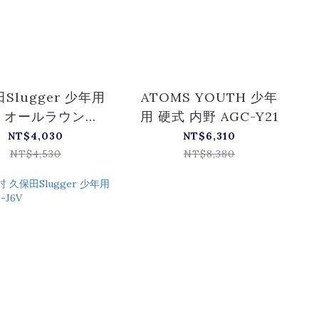
Slugger 少年用
ATOMS YOUTH 少年
 オールラウンド
用 硬式 内野 AGC-Y21
KSN-J2X
NT$4,030
NT$6,310
NT$4,530
NT$8,380