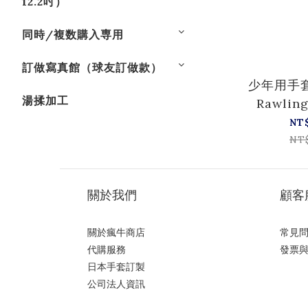
12.2吋）
同時/複数購入専用
訂做寫真館（球友訂做款）
少年用手套
湯揉加工
Rawlin
ML
NT
GJ5H
NT
關於我們
顧客
關於瘋牛商店
常見
代購服務
發票
日本手套訂製
公司法人資訊